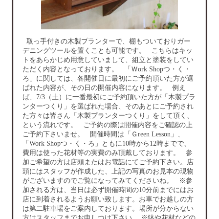
取っ手付きの木製プランターで、棚もついておりガー
デニングツールを置くことも可能です。 こちらはキッ
トをあらかじめ用意していまして、組立と塗装をしてい
ただく内容となっております。 「Ｗork Shopつ・く・
ろ」に関しては、各開催日に最初にご予約頂いた方が選
ばれた内容が、その日の開催内容になります。 例え
ば、7/3（土）に一番最初にご予約頂いた方が「木製プラ
ンターつくり」を選ばれた場合、そのあとにご予約され
た方々は皆さん「木製プランターつくり」をして頂く、
という流れです。 ご予約の際は開催内容をご確認の上
ご予約下さいませ。 開催時間は「Ｇreen Lesson」、
「Work Shopつ・く・ろ」ともに10時から12時までで、
費用は使った花材等の実費のみ頂戴しております。 参
加ご希望の方は店頭またはお電話にてご予約下さい。店
頭にはスタッフが作成した、上記の写真のお見本の現物
がございますのでご覧になってみてくださいね。 ※参
加される方は、当日は必ず開催時間の10分前までにはお
店に到着されるようお願い致します。お車でお越しの方
は第二駐車場をご案内しております。場所が分からない
方はスタッフまでお申しつけ下さい。 ※鉢や花材などの