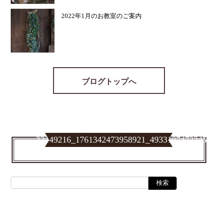
2022年1月のお教室のご案内
ブログトップへ
32149216_1761342473958921_493310747234585