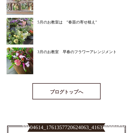
5月のお教室は ”春苗の寄せ植え”
3月のお教室 早春のフラワーアレンジメント
ブログトップへ
32104614_1761357720624063_416339299152166