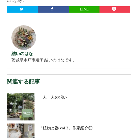
Category :
LINE
結いのはな
茨城県水戸市姫子 結いのはなです。
関連する記事
一人一人の想い
「植物と器 vol.2」作家紹介②