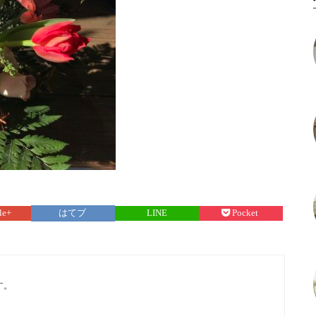
le+
はてブ
LINE
Pocket
す。