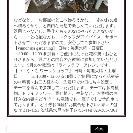
などなど、「お部屋のどこへ飾ろうかな」「あのお友達
へ贈ろうかな」と自由な発想で楽しんでいただけます。
器用じゃないし、手作りもそんなにやったことないか
ら・・・と心配な方も、スタッフがアドバイス、サポー
トさせていただきますので、安心してご参加下さい。
【yuinohana gardening】 日時：毎週水曜・日曜日
am10:00～12:00 参加費：ご使用になった花材費 ⋆おひと
りさまから、月ごとの内容のお教室に参加していただけ
ます。 9月のお教室はドライフラワーアレンジです。
【つ・く・ろ ワークショップ】 日時：毎週火曜・土曜
日 am10:00～12:00 参加費：ご使用になった花材等
の材料費 ⋆お二人様から、先着順でお日にちを設定し、
テーマを選んで参加していただけます。 テーマは多肉植
物、ドライフラワー、寄せ植え、生花など、お客様のお
好きな内容をどうぞ！ お電話でも、店頭でもご予約承っ
ております。 どうぞお気軽にお問合せ下さい♪ 結いのは
な 〒311-4151 茨城県水戸市姫子1-793-4 tel:029-303-7361