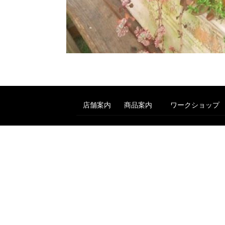
店舗案内
商品案内
ワークショップ